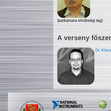
Iparkamara elnökségi tag)
A verseny fősze
Dr. Kinc