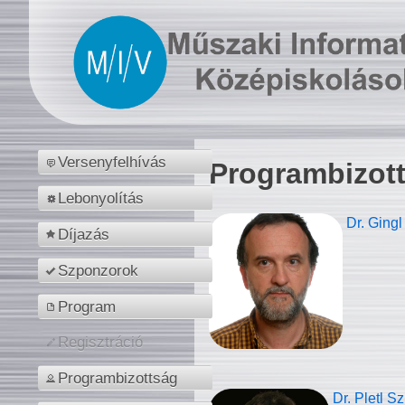
Versenyfelhívás
Programbizot
Lebonyolítás
Dr. Gingl
Díjazás
Szponzorok
Program
Regisztráció
Programbizottság
Dr. Pletl S