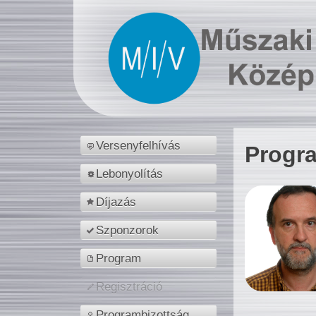
Versenyfelhívás
Progr
Lebonyolítás
Díjazás
Szponzorok
Program
Regisztráció
Programbizottság