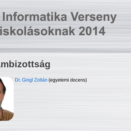
ambizottság
Dr. Gingl Zoltán
(egyetemi docens)