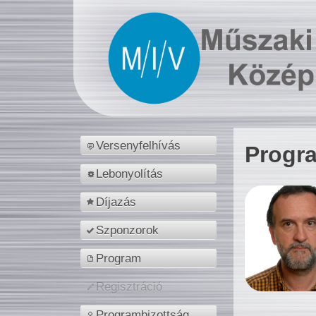
Versenyfelhívás
Progr
Lebonyolítás
Díjazás
Szponzorok
Program
Regisztráció
Programbizottság