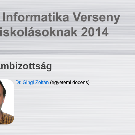
ambizottság
Dr. Gingl Zoltán
(egyetemi docens)