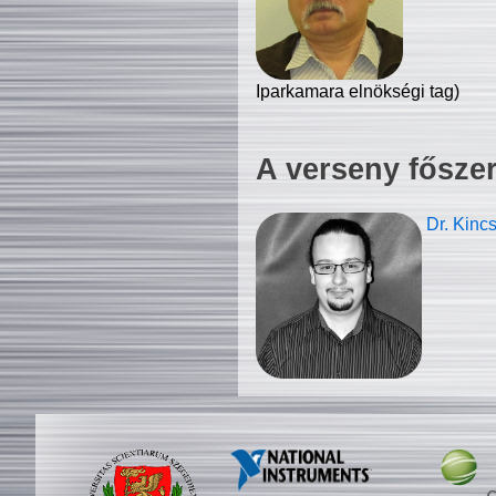
Iparkamara elnökségi tag)
A verseny fősze
Dr. Kinc