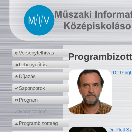
Versenyfelhívás
Programbizot
Lebonyolítás
Dr. Gingl
Díjazás
Szponzorok
Program
Regisztráció
Programbizottság
Dr. Pletl S