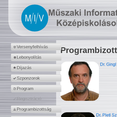
Versenyfelhívás
Programbizot
Lebonyolítás
Dr. Gingl
Díjazás
Szponzorok
Program
Regisztráció
Programbizottság
Dr. Pletl S