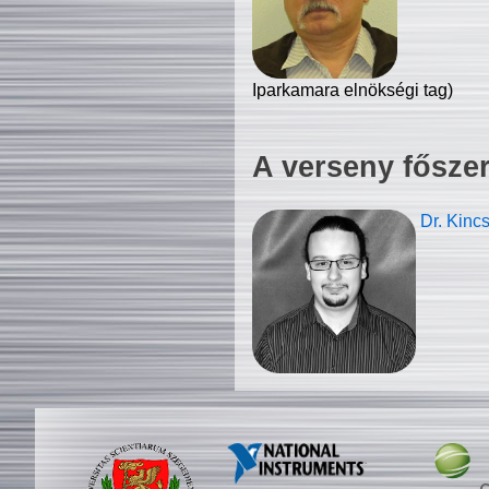
Iparkamara elnökségi tag)
A verseny fősze
Dr. Kinc