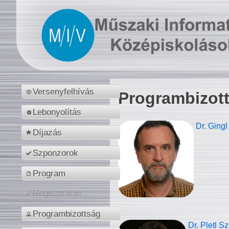
Versenyfelhívás
Programbizot
Lebonyolítás
Dr. Gingl
Díjazás
Szponzorok
Program
Regisztráció
Programbizottság
Dr. Pletl S