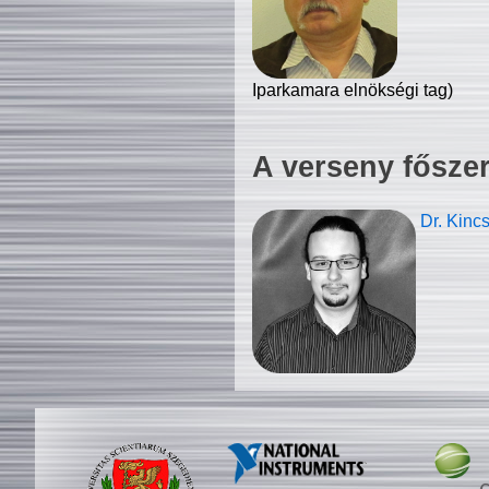
Iparkamara elnökségi tag)
A verseny fősze
Dr. Kinc