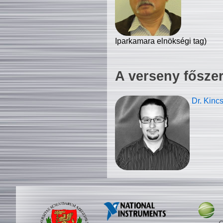
Iparkamara elnökségi tag)
A verseny fősze
Dr. Kinc