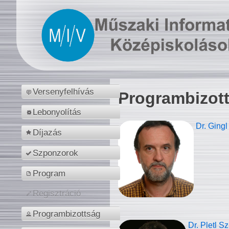
Versenyfelhívás
Programbizot
Lebonyolítás
Dr. Gingl
Díjazás
Szponzorok
Program
Regisztráció
Programbizottság
Dr. Pletl S