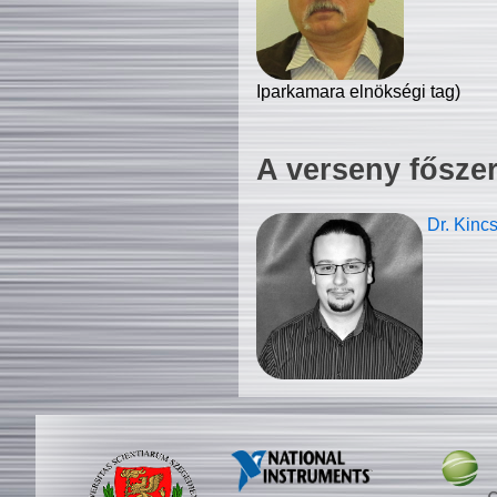
Iparkamara elnökségi tag)
A verseny fősze
Dr. Kinc