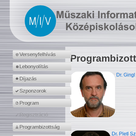
Versenyfelhívás
Programbizot
Lebonyolítás
Dr. Gingl
Díjazás
Szponzorok
Program
Regisztráció
Programbizottság
Dr. Pletl S