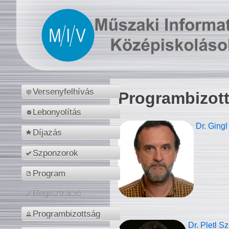
Versenyfelhívás
Programbizot
Lebonyolítás
Dr. Gingl
Díjazás
Szponzorok
Program
Regisztráció
Programbizottság
Dr. Pletl S