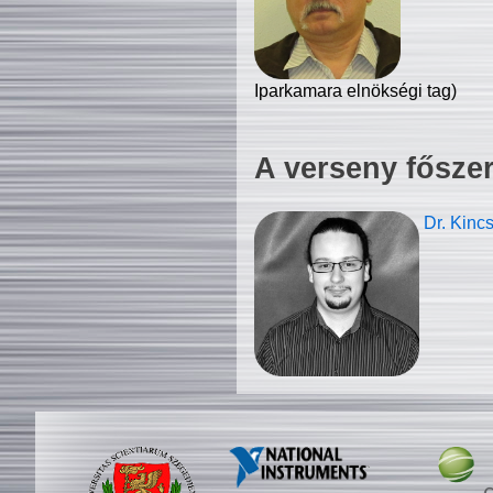
Iparkamara elnökségi tag)
A verseny fősze
Dr. Kinc