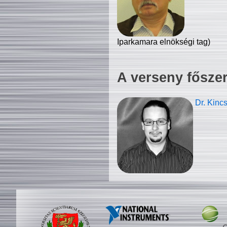
Iparkamara elnökségi tag)
A verseny fősze
Dr. Kinc