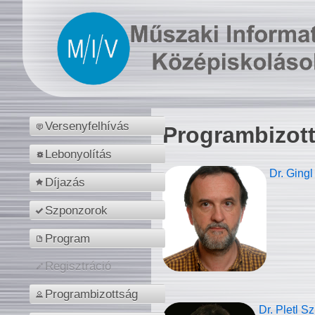
Versenyfelhívás
Programbizot
Lebonyolítás
Dr. Gingl
Díjazás
Szponzorok
Program
Regisztráció
Programbizottság
Dr. Pletl S