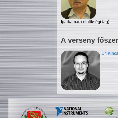
Iparkamara elnökségi tag)
A verseny fősze
Dr. Kinc