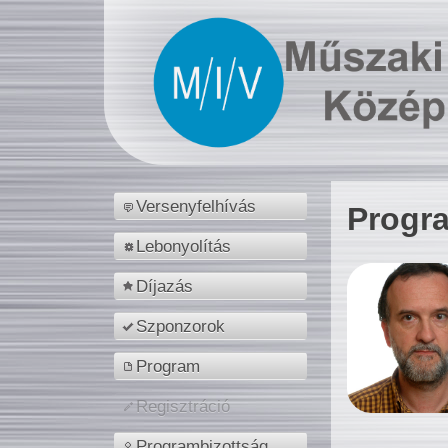
Versenyfelhívás
Progr
Lebonyolítás
Díjazás
Szponzorok
Program
Regisztráció
Programbizottság