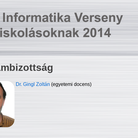
ambizottság
Dr. Gingl Zoltán
(egyetemi docens)