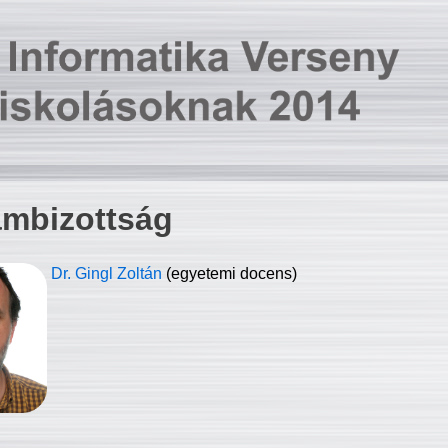
ambizottság
Dr. Gingl Zoltán
(egyetemi docens)