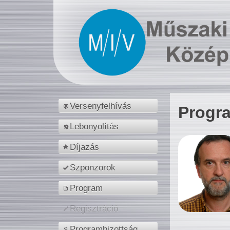
Versenyfelhívás
Progr
Lebonyolítás
Díjazás
Szponzorok
Program
Regisztráció
Programbizottság