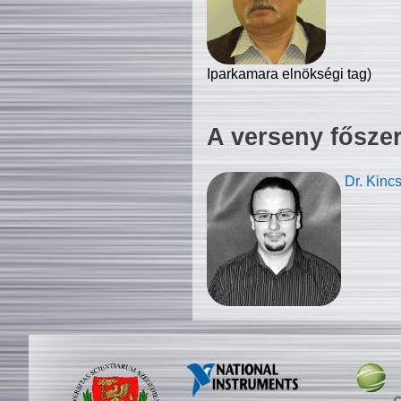
Iparkamara elnökségi tag)
A verseny fősze
Dr. Kinc