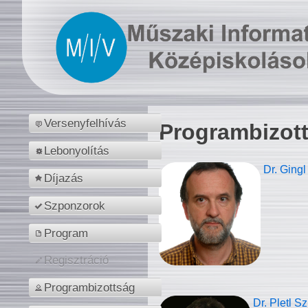
Versenyfelhívás
Programbizot
Lebonyolítás
Dr. Gingl
Díjazás
Szponzorok
Program
Regisztráció
Programbizottság
Dr. Pletl S