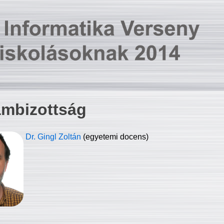
ambizottság
Dr. Gingl Zoltán
(egyetemi docens)