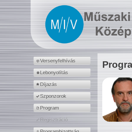
Versenyfelhívás
Progr
Lebonyolítás
Díjazás
Szponzorok
Program
Regisztráció
Programbizottság