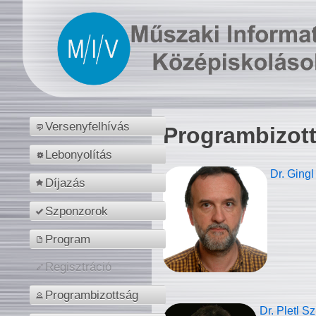
Versenyfelhívás
Programbizot
Lebonyolítás
Dr. Gingl
Díjazás
Szponzorok
Program
Regisztráció
Programbizottság
Dr. Pletl S