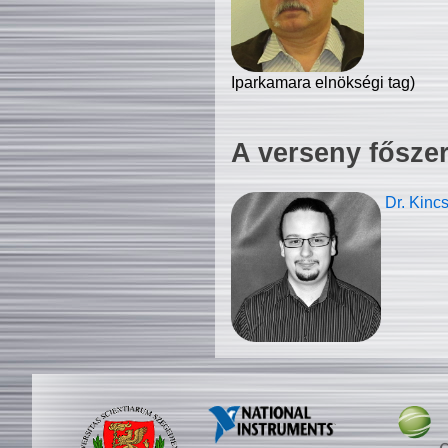
Iparkamara elnökségi tag)
A verseny fősze
Dr. Kinc