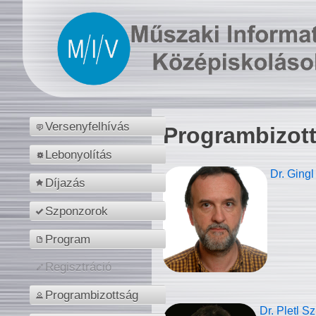
Versenyfelhívás
Programbizot
Lebonyolítás
Dr. Gingl
Díjazás
Szponzorok
Program
Regisztráció
Programbizottság
Dr. Pletl S