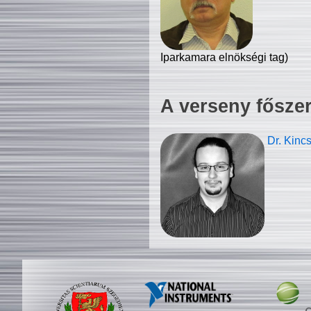
Iparkamara elnökségi tag)
A verseny fősze
Dr. Kinc