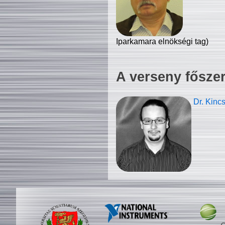
Iparkamara elnökségi tag)
A verseny fősze
Dr. Kinc