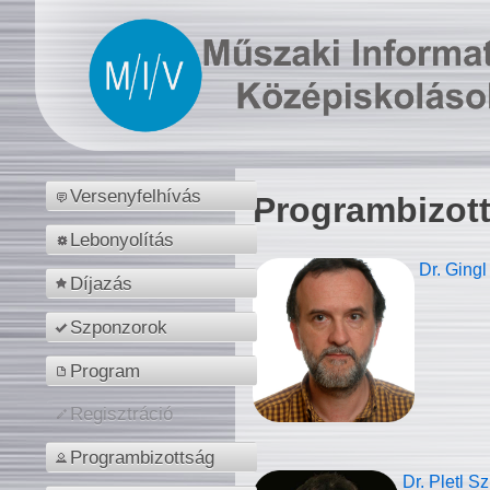
Versenyfelhívás
Programbizot
Lebonyolítás
Dr. Gingl
Díjazás
Szponzorok
Program
Regisztráció
Programbizottság
Dr. Pletl S