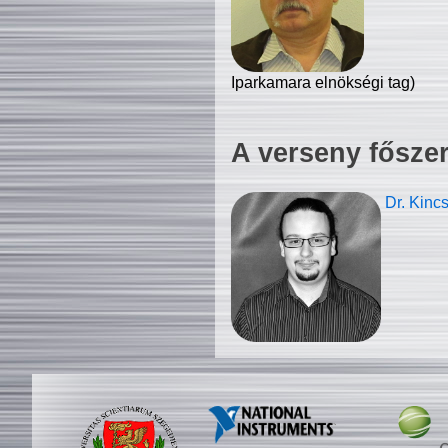
Iparkamara elnökségi tag)
A verseny fősze
Dr. Kinc