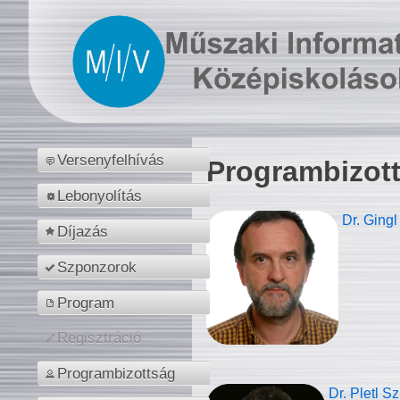
Versenyfelhívás
Programbizot
Lebonyolítás
Dr. Gingl
Díjazás
Szponzorok
Program
Regisztráció
Programbizottság
Dr. Pletl S