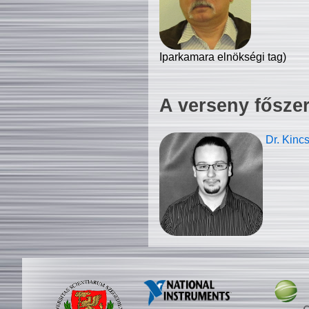
Iparkamara elnökségi tag)
A verseny fősze
Dr. Kinc