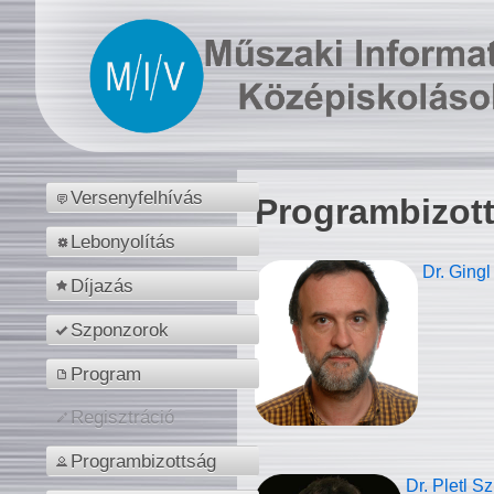
Versenyfelhívás
Programbizot
Lebonyolítás
Dr. Gingl
Díjazás
Szponzorok
Program
Regisztráció
Programbizottság
Dr. Pletl S