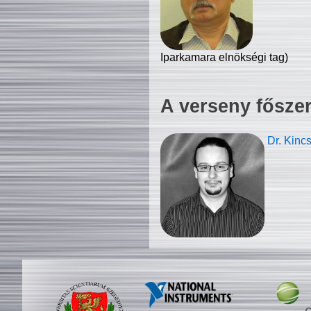
Iparkamara elnökségi tag)
A verseny fősze
Dr. Kinc