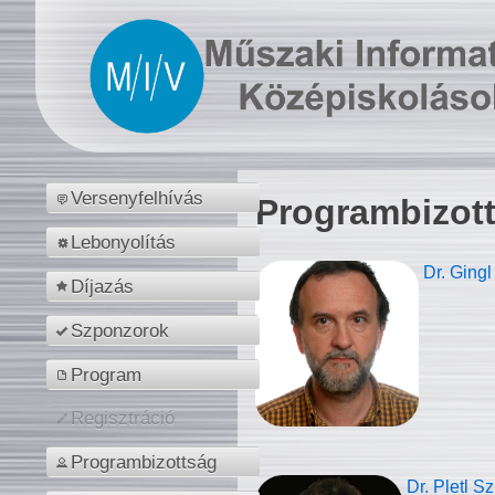
Versenyfelhívás
Programbizot
Lebonyolítás
Dr. Gingl
Díjazás
Szponzorok
Program
Regisztráció
Programbizottság
Dr. Pletl S