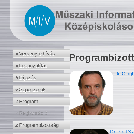
Versenyfelhívás
Programbizot
Lebonyolítás
Dr. Gingl
Díjazás
Szponzorok
Program
Regisztráció
Programbizottság
Dr. Pletl S