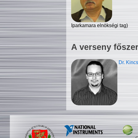
Iparkamara elnökségi tag)
A verseny fősze
Dr. Kinc