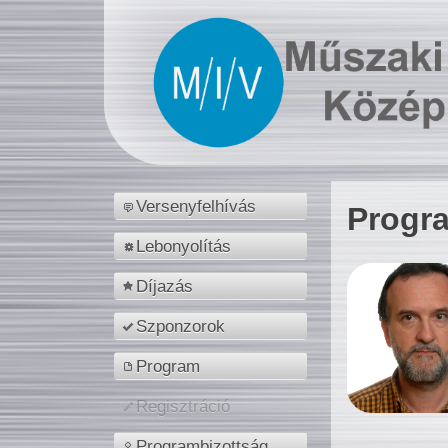
Versenyfelhívás
Progr
Lebonyolítás
Díjazás
Szponzorok
Program
Regisztráció
Programbizottság