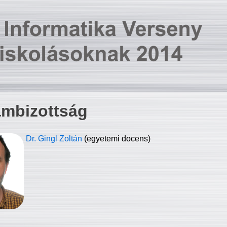
ambizottság
Dr. Gingl Zoltán
(egyetemi docens)