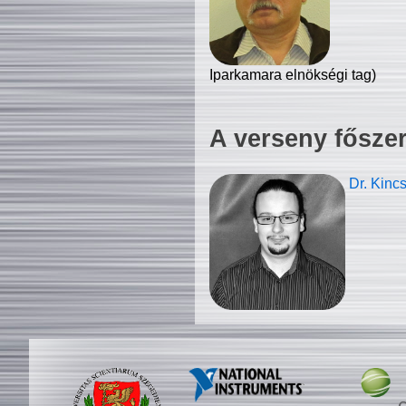
Iparkamara elnökségi tag)
A verseny fősze
Dr. Kinc