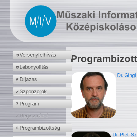
Versenyfelhívás
Programbizot
Lebonyolítás
Dr. Gingl
Díjazás
Szponzorok
Program
Regisztráció
Programbizottság
Dr. Pletl S