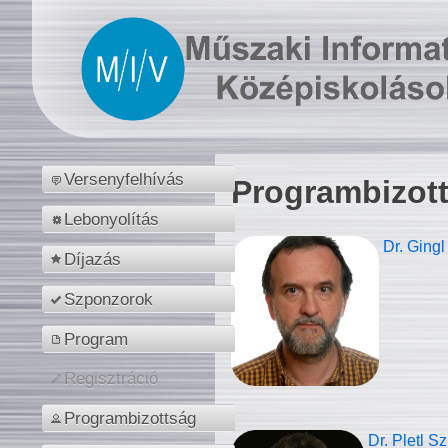
Versenyfelhívás
Programbizot
Lebonyolítás
Dr. Gingl
Díjazás
Szponzorok
Program
Regisztráció
Programbizottság
Dr. Pletl S