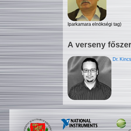
Iparkamara elnökségi tag)
A verseny fősze
Dr. Kinc