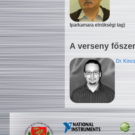
Iparkamara elnökségi tag)
A verseny fősze
Dr. Kinc