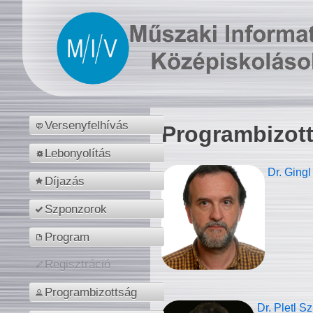
Versenyfelhívás
Programbizot
Lebonyolítás
Dr. Gingl
Díjazás
Szponzorok
Program
Regisztráció
Programbizottság
Dr. Pletl S