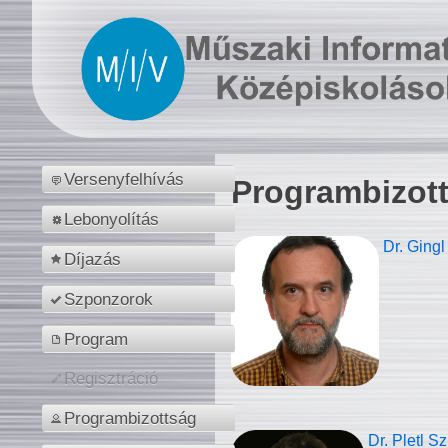
Versenyfelhívás
Programbizot
Lebonyolítás
Dr. Gingl
Díjazás
Szponzorok
Program
Regisztráció
Programbizottság
Dr. Pletl S