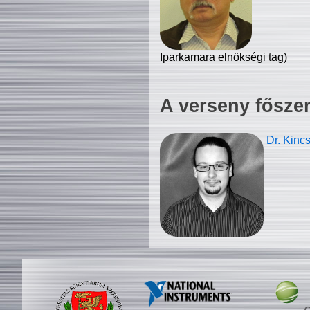
Iparkamara elnökségi tag)
A verseny fősze
Dr. Kinc