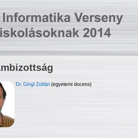
ambizottság
Dr. Gingl Zoltán
(egyetemi docens)