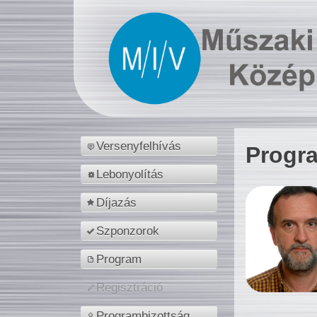
Versenyfelhívás
Progr
Lebonyolítás
Díjazás
Szponzorok
Program
Regisztráció
Programbizottság