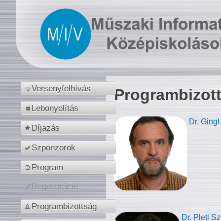
Versenyfelhívás
Programbizot
Lebonyolítás
Dr. Gingl
Díjazás
Szponzorok
Program
Regisztráció
Programbizottság
Dr. Pletl S