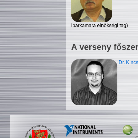
Iparkamara elnökségi tag)
A verseny fősze
Dr. Kinc