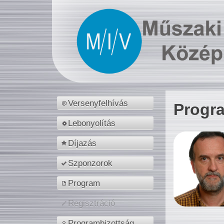
Versenyfelhívás
Progr
Lebonyolítás
Díjazás
Szponzorok
Program
Regisztráció
Programbizottság