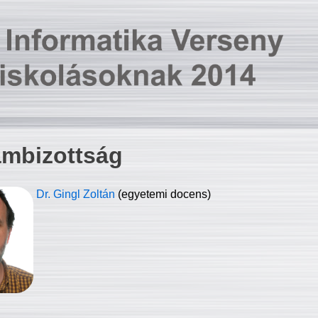
ambizottság
Dr. Gingl Zoltán
(egyetemi docens)