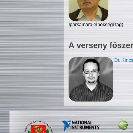
Iparkamara elnökségi tag)
A verseny fősze
Dr. Kinc