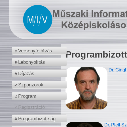
Versenyfelhívás
Programbizot
Lebonyolítás
Dr. Gingl
Díjazás
Szponzorok
Program
Regisztráció
Programbizottság
Dr. Pletl S