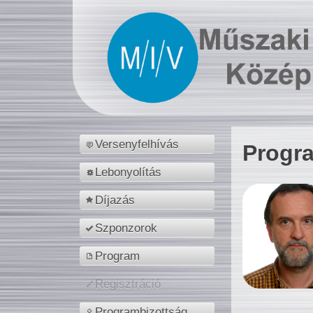
Versenyfelhívás
Progr
Lebonyolítás
Díjazás
Szponzorok
Program
Regisztráció
Programbizottság