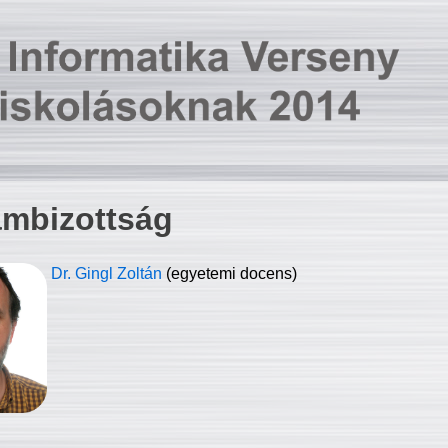
ambizottság
Dr. Gingl Zoltán
(egyetemi docens)