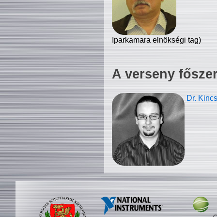
Iparkamara elnökségi tag)
A verseny fősze
Dr. Kinc