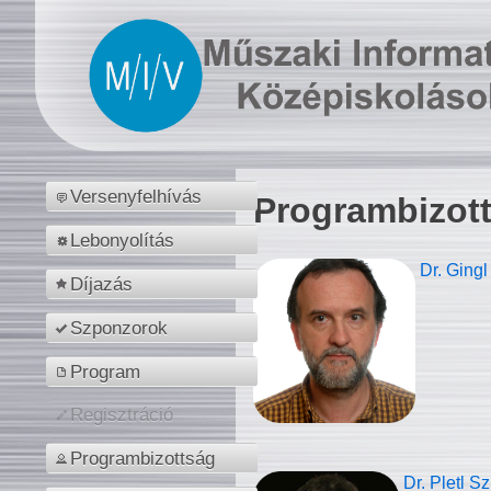
Versenyfelhívás
Programbizot
Lebonyolítás
Dr. Gingl
Díjazás
Szponzorok
Program
Regisztráció
Programbizottság
Dr. Pletl S