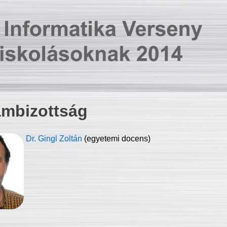
ambizottság
Dr. Gingl Zoltán
(egyetemi docens)