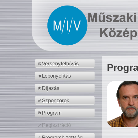
Versenyfelhívás
Progr
Lebonyolítás
Díjazás
Szponzorok
Program
Regisztráció
Programbizottság