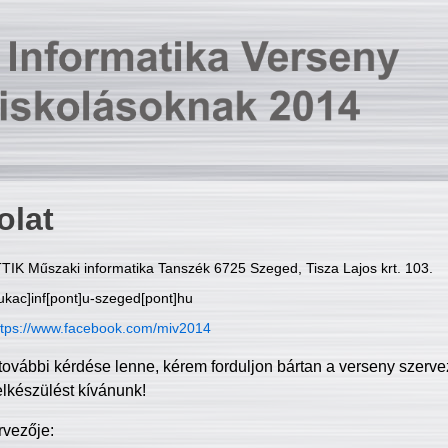
olat
TIK Műszaki informatika Tanszék 6725 Szeged, Tisza Lajos krt. 103.
ukac]inf[pont]u-szeged[pont]hu
ttps://www.facebook.com/miv2014
további kérdése lenne, kérem forduljon bártan a verseny szerve
elkészülést kívánunk!
rvezője: