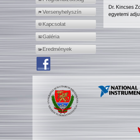
Dr. Kincses Z
Versenyhelyszín
egyetemi adju
Kapcsolat
Galéria
Eredmények