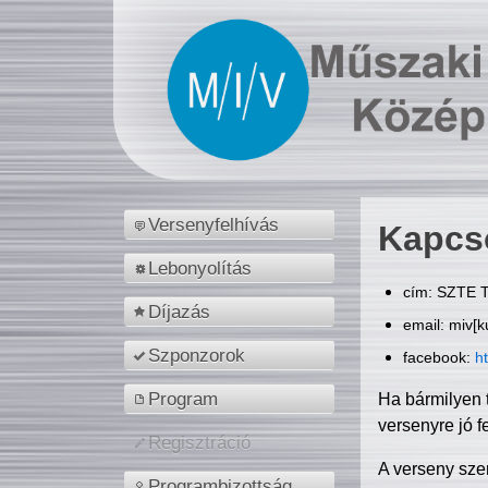
Versenyfelhívás
Kapcs
Lebonyolítás
cím: SZTE T
Díjazás
email: miv[k
Szponzorok
facebook:
h
Program
Ha bármilyen 
versenyre jó f
Regisztráció
A verseny sze
Programbizottság