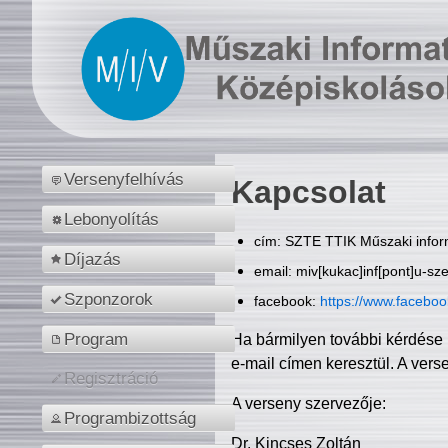
Versenyfelhívás
Kapcsolat
Lebonyolítás
cím: SZTE TTIK Műszaki inform
Díjazás
email: miv[kukac]inf[pont]u-sz
Szponzorok
facebook:
https://www.facebo
Program
Ha bármilyen további kérdése 
e-mail címen keresztül. A vers
Regisztráció
A verseny szervezője:
Programbizottság
Dr. Kincses Zoltán