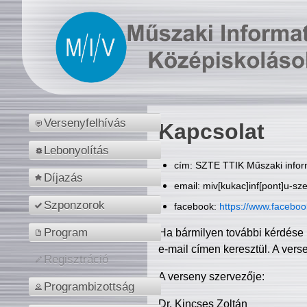
Versenyfelhívás
Kapcsolat
Lebonyolítás
cím: SZTE TTIK Műszaki inform
Díjazás
email: miv[kukac]inf[pont]u-sz
Szponzorok
facebook:
https://www.facebo
Program
Ha bármilyen további kérdése 
e-mail címen keresztül. A vers
Regisztráció
A verseny szervezője:
Programbizottság
Dr. Kincses Zoltán