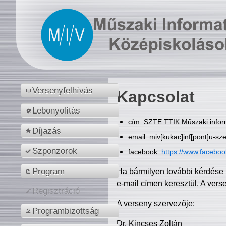
Versenyfelhívás
Kapcsolat
Lebonyolítás
cím: SZTE TTIK Műszaki inform
Díjazás
email: miv[kukac]inf[pont]u-sz
Szponzorok
facebook:
https://www.facebo
Program
Ha bármilyen további kérdése 
e-mail címen keresztül. A vers
Regisztráció
A verseny szervezője:
Programbizottság
Dr. Kincses Zoltán