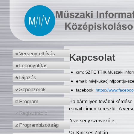
Versenyfelhívás
Kapcsolat
Lebonyolítás
cím: SZTE TTIK Műszaki inform
Díjazás
email: miv[kukac]inf[pont]u-sz
Szponzorok
facebook:
https://www.facebo
Program
Ha bármilyen további kérdése 
e-mail címen keresztül. A vers
Regisztráció
A verseny szervezője:
Programbizottság
Dr. Kincses Zoltán