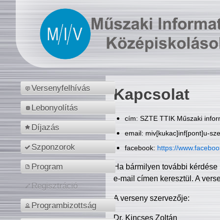
Versenyfelhívás
Kapcsolat
Lebonyolítás
cím: SZTE TTIK Műszaki inform
Díjazás
email: miv[kukac]inf[pont]u-sz
Szponzorok
facebook:
https://www.facebo
Program
Ha bármilyen további kérdése 
e-mail címen keresztül. A vers
Regisztráció
A verseny szervezője:
Programbizottság
Dr. Kincses Zoltán