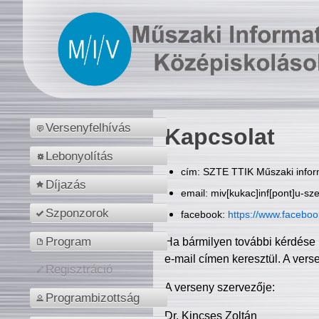
Versenyfelhívás
Kapcsolat
Lebonyolítás
cím: SZTE TTIK Műszaki inform
Díjazás
email: miv[kukac]inf[pont]u-sz
Szponzorok
facebook:
https://www.facebo
Program
Ha bármilyen további kérdése 
e-mail címen keresztül. A vers
Regisztráció
A verseny szervezője:
Programbizottság
Dr. Kincses Zoltán