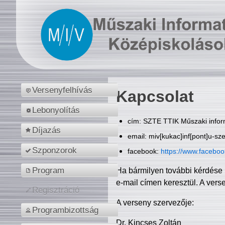
Versenyfelhívás
Kapcsolat
Lebonyolítás
cím: SZTE TTIK Műszaki inform
Díjazás
email: miv[kukac]inf[pont]u-sz
Szponzorok
facebook:
https://www.facebo
Program
Ha bármilyen további kérdése 
e-mail címen keresztül. A vers
Regisztráció
A verseny szervezője:
Programbizottság
Dr. Kincses Zoltán