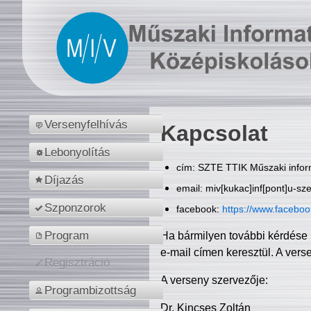
Versenyfelhívás
Kapcsolat
Lebonyolítás
cím: SZTE TTIK Műszaki inform
Díjazás
email: miv[kukac]inf[pont]u-sz
Szponzorok
facebook:
https://www.facebo
Program
Ha bármilyen további kérdése 
e-mail címen keresztül. A vers
Regisztráció
A verseny szervezője:
Programbizottság
Dr. Kincses Zoltán