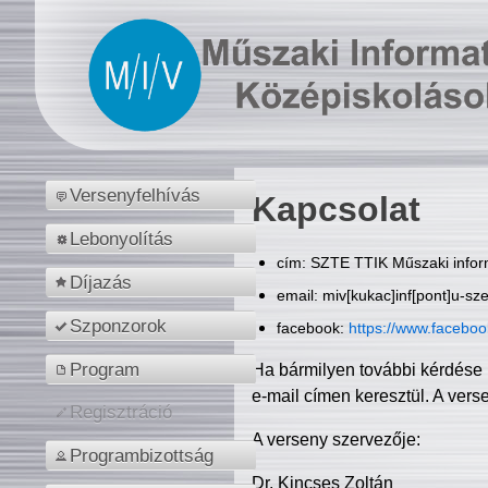
Versenyfelhívás
Kapcsolat
Lebonyolítás
cím: SZTE TTIK Műszaki inform
Díjazás
email: miv[kukac]inf[pont]u-sz
Szponzorok
facebook:
https://www.facebo
Program
Ha bármilyen további kérdése 
e-mail címen keresztül. A vers
Regisztráció
A verseny szervezője:
Programbizottság
Dr. Kincses Zoltán