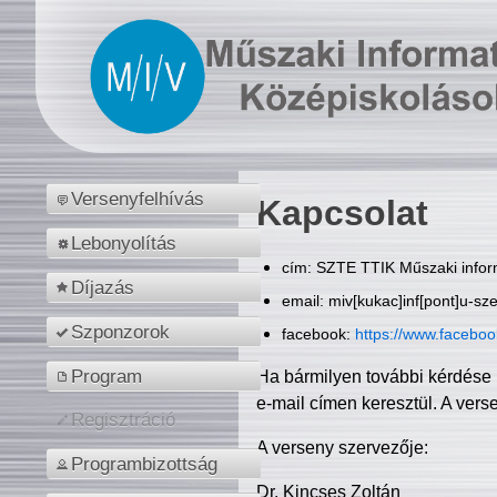
Versenyfelhívás
Kapcsolat
Lebonyolítás
cím: SZTE TTIK Műszaki inform
Díjazás
email: miv[kukac]inf[pont]u-sz
Szponzorok
facebook:
https://www.facebo
Program
Ha bármilyen további kérdése 
e-mail címen keresztül. A vers
Regisztráció
A verseny szervezője:
Programbizottság
Dr. Kincses Zoltán