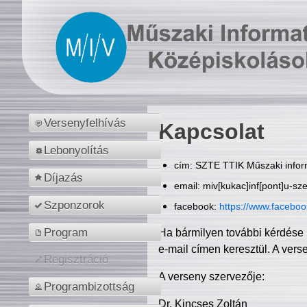
Versenyfelhívás
Kapcsolat
Lebonyolítás
cím: SZTE TTIK Műszaki inform
Díjazás
email: miv[kukac]inf[pont]u-sz
Szponzorok
facebook:
https://www.facebo
Program
Ha bármilyen további kérdése 
e-mail címen keresztül. A vers
Regisztráció
A verseny szervezője:
Programbizottság
Dr. Kincses Zoltán