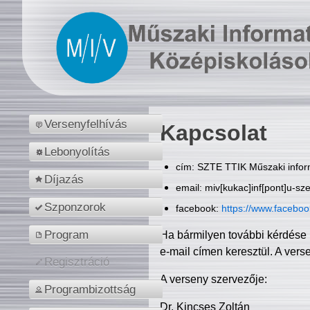
Versenyfelhívás
Kapcsolat
Lebonyolítás
cím: SZTE TTIK Műszaki inform
Díjazás
email: miv[kukac]inf[pont]u-sz
Szponzorok
facebook:
https://www.facebo
Program
Ha bármilyen további kérdése 
e-mail címen keresztül. A vers
Regisztráció
A verseny szervezője:
Programbizottság
Dr. Kincses Zoltán