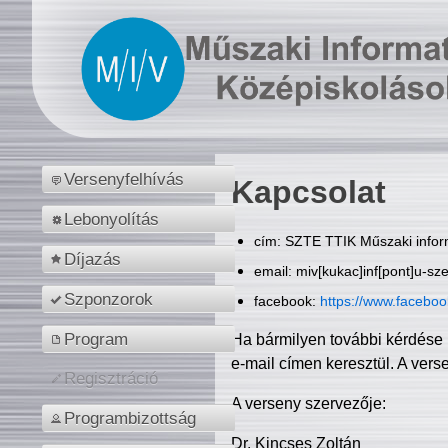
Versenyfelhívás
Kapcsolat
Lebonyolítás
cím: SZTE TTIK Műszaki inform
Díjazás
email: miv[kukac]inf[pont]u-sz
Szponzorok
facebook:
https://www.facebo
Program
Ha bármilyen további kérdése 
e-mail címen keresztül. A vers
Regisztráció
A verseny szervezője:
Programbizottság
Dr. Kincses Zoltán