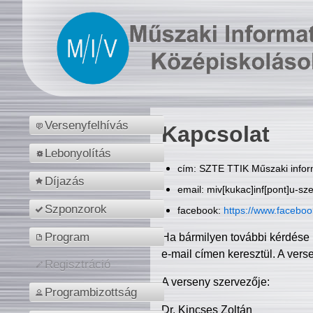
Versenyfelhívás
Kapcsolat
Lebonyolítás
cím: SZTE TTIK Műszaki inform
Díjazás
email: miv[kukac]inf[pont]u-sz
Szponzorok
facebook:
https://www.facebo
Program
Ha bármilyen további kérdése 
e-mail címen keresztül. A vers
Regisztráció
A verseny szervezője:
Programbizottság
Dr. Kincses Zoltán