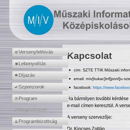
Versenyfelhívás
Kapcsolat
Lebonyolítás
cím: SZTE TTIK Műszaki inform
Díjazás
email: miv[kukac]inf[pont]u-sz
Szponzorok
facebook:
https://www.facebo
Program
Ha bármilyen további kérdése 
e-mail címen keresztül. A vers
Regisztráció
A verseny szervezője:
Programbizottság
Dr. Kincses Zoltán